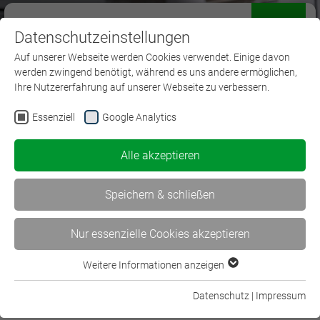
Datenschutzeinstellungen
Menü
Auf unserer Webseite werden Cookies verwendet. Einige davon
werden zwingend benötigt, während es uns andere ermöglichen,
Ihre Nutzererfahrung auf unserer Webseite zu verbessern.
Essenziell
Google Analytics
Kaufmann für
Alle akzeptieren
Versicherungen und
Finanzanlagen
Speichern & schließen
Nur essenzielle Cookies akzeptieren
Weitere Informationen anzeigen
Essenziell
Essenzielle Cookies werden für grundlegende Funktionen der
Datenschutz
|
Impressum
Kaufmann/Kauffrau für
Webseite benötigt. Dadurch ist gewährleistet, dass die