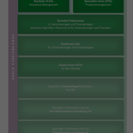
Bachelor of Arts
Spezialist/-innen (DVA)
Insurance Management
Produktmanagement
Bachelor Professional
in Versicherungen und Finanzanlagen
(ehemals Geprüfte/-r Fachwirt/-in für Versicherungen und Finanzen)
DUALE STUDIENGÄNGE
Kaufmann/-frau
für Versicherungen und Finanzanlagen
Expert/-innen (DVA)
für den Vertrieb
Geprüfte/-r
Finanzanlagen
fachmann/-
frau IHK
Geprüfte/-r Fachmann/-frau für
Immobiliardarlehensvermittlung
IHK
Geprüfte/-r Fachmann/-frau für
Versicherungsvermittlung
IHK