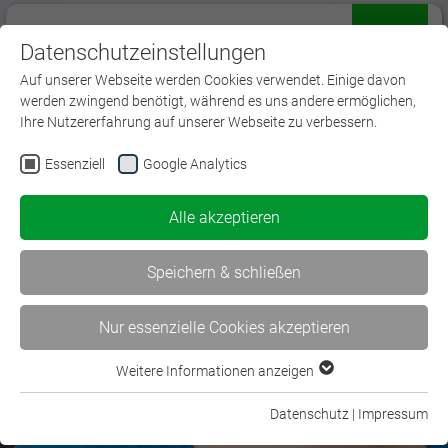
Datenschutzeinstellungen
Menü
Auf unserer Webseite werden Cookies verwendet. Einige davon
werden zwingend benötigt, während es uns andere ermöglichen,
Ihre Nutzererfahrung auf unserer Webseite zu verbessern.
Essenziell
Google Analytics
Willkommen beim BWV
Alle akzeptieren
Karlsruhe
Speichern & schließen
Nur essenzielle Cookies akzeptieren
Weitere Informationen anzeigen
Essenziell
Essenzielle Cookies werden für grundlegende Funktionen der
Datenschutz
|
Impressum
BWV Karlsruhe
Webseite benötigt. Dadurch ist gewährleistet, dass die