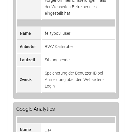
vorgenommen Einstellungen, falls
Laufzeit
1 Tag
Login .
der Webseiten-Betreiber dies
eingestellt hat.
Registriert eine eindeutige ID, die
verwendet wird, um statistische
Zweck
Daten dazu, wie der Besucher die
Name
fe_typo3_user
Website nutzt, zu generieren.
Anbieter
BWV Karlsruhe
Laufzeit
Sitzungsende
Speicherung der Benutzer-ID bei
Zweck
Anmeldung über den Webseiten-
Login .
Google Analytics
Name
_ga