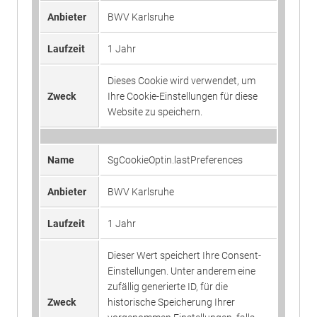
Website nutzt, zu generieren.
Anbieter
BWV Karlsruhe
Laufzeit
1 Jahr
Laufzeit
1 Jahr
Name
_ga_#
Dieser Wert speichert Ihre Consent-
Einstellungen. Unter anderem eine
Dieses Cookie wird verwendet, um
Anbieter
Google Analytics
zufällig generierte ID, für die
Zweck
Ihre Cookie-Einstellungen für diese
Zweck
historische Speicherung Ihrer
Website zu speichern.
Laufzeit
2 Jahre
vorgenommen Einstellungen, falls
der Webseiten-Betreiber dies
Sammelt Daten dazu, wie oft ein
eingestellt hat.
Name
SgCookieOptin.lastPreferences
Benutzer eine Website besucht hat,
Zweck
sowie Daten für den ersten und
Anbieter
BWV Karlsruhe
letzten Besuch. Von Google Analytics
Name
fe_typo3_user
verwendet.
Laufzeit
1 Jahr
Anbieter
BWV Karlsruhe
Dieser Wert speichert Ihre Consent-
Name
_gid
Laufzeit
Sitzungsende
Einstellungen. Unter anderem eine
zufällig generierte ID, für die
Anbieter
Google Analytics
Speicherung der Benutzer-ID bei
Zweck
historische Speicherung Ihrer
Zweck
Anmeldung über den Webseiten-